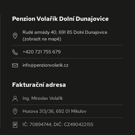
Penzion Volařík Dolní Dunajovice
Rudé armády 40, 691 85 Dolní Dunajovice
(zobrazit na mapě)
+420 721 755 679
info@penzionvolarik.cz
Fakturační adresa
Ing. Miroslav Volařík
Husova 313/36, 692 01 Mikulov
IČ: 70894744, DIČ: CZ490422155