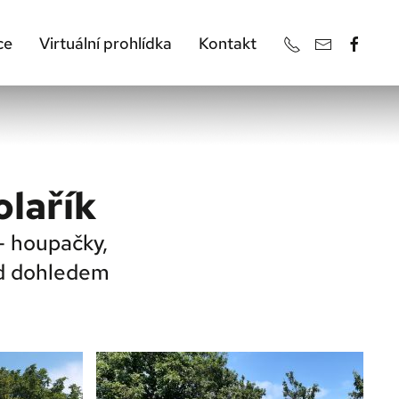
ce
Virtuální prohlídka
Kontakt
olařík
 - houpačky,
od dohledem