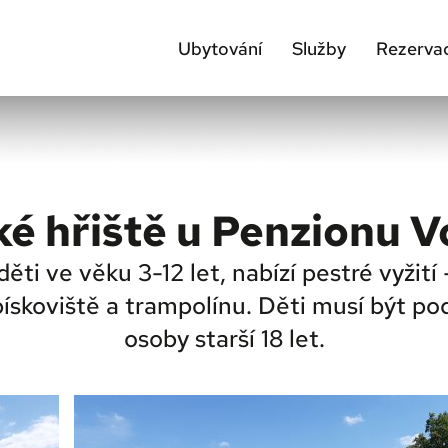
Ubytování
Služby
Rezerva
é hřiště u Penzionu V
děti ve věku 3-12 let, nabízí pestré vyžití
 pískoviště a trampolínu. Děti musí být p
osoby starší 18 let.