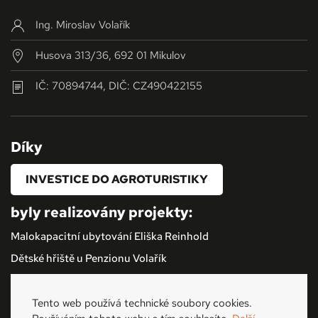
Ing. Miroslav Volařík
Husova 313/36, 692 01 Mikulov
IČ: 70894744, DIČ: CZ490422155
Díky
INVESTICE DO AGROTURISTIKY
byly realizovány projekty:
Malokapacitní ubytování Eliška Reinhold
Dětské hřiště u Penzionu Volařík
Tento web používá technické soubory cookies.